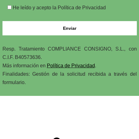
He leído y acepto la Política de Privacidad
Resp. Tratamiento COMPLIANCE CONSIGNO, S.L., con
C.I.F. B40573636.
Más información en
Política de Privacidad
.
Finalidades: Gestión de la solicitud recibida a través del
formulario.